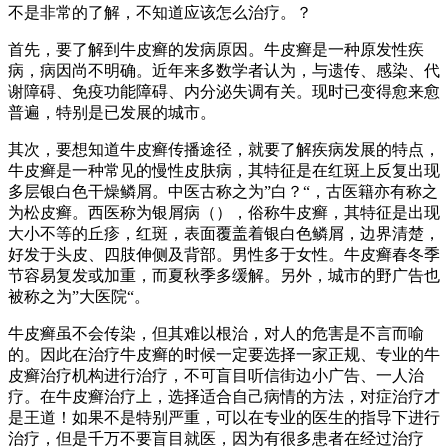
不是非常的了解，不知道应该怎么治疗。？
首先，要了解到牛皮癣的发病原因。牛皮癣是一种原发性疾
病，病因尚不明确。近年来多数学者认为，与遗传、感染、代
谢障碍、免疫功能障碍、内分泌失调有关。现时已变得愈来愈
普遍，特别是已发展的城市。
其次，要想知道牛皮癣传播途径，就要了解疾病发展的特点，
牛皮癣是一种常见的慢性皮肤病，其特征是在红斑上反复出现
多层银白色干燥鳞屑。中医古称之为”白？“，古医籍亦有称之
为松皮癣。西医称为银屑病（），俗称牛皮癣，其特征是出现
大小不等的丘疹，红斑，表面覆盖着银白色鳞屑，边界清楚，
好发于头皮、四肢伸侧及背部。男性多于女性。牛皮癣春冬季
节容易复发或加重，而夏秋季多缓解。另外，城市的野广告也
被称之为”大医院“。
牛皮癣虽不会传染，但其难以根治，对人的危害是不言而喻
的。因此在治疗牛皮癣的时候一定要选择一家正规、专业的牛
皮癣治疗机构进行治疗，不可盲目听信街边小广告、一人治
疗。在牛皮癣治疗上，选择适合自己病情的方法，对症治疗才
是王道！如果不是特别严重，可以在专业的医生的指导下进行
治疗，但是千万不要盲目就医，因为有很多患者在经过治疗